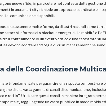
rgono nuove sfide, in particolare nel contesto della gestione de
ement) in una smart city richiede un approccio coordinato e integ
ali di comunicazione disponibili.
si possono assumere molte forme, da disastri naturali come terrem
attacchi informatici o blackout energetici. La rapidità e l'effi
a tra il contenimento di un evento critico e una catastrofe su lar
ities devono adottare strategie di crisis management che siano a
a della Coordinazione Multic
anale è fondamentale per garantire una risposta tempestiva e 
spongono di una vasta gamma di canali di comunicazione, inclusi 
co e reti IoT. Utilizzare questi canali in maniera integrata perm
 tempo reale, raggiungendo un vasto pubblico in modo rapido ed 