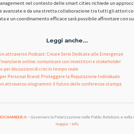
 management nel contesto delle smart cities richiede un approcci
avanzate e da una stretta collaborazione tra tutti gli attori co
a e un coordinamento efficace sarà possibile affrontare con suc
Leggi anche...
n attraverso Podcast: Creare Serie Dedicate alle Emergenze
 finanziarie online: comunicare con investitori e stakeholder
e per discussioni di crisi in tempo reale
per Personal Brand: Proteggere la Reputazione Individuale
n attraverso ologrammi: il futuro delle conferenze stampa
HOCHAMBER.it
~ Governare la Polarizzazione nelle Public Relations e nella C
mappa
~
info