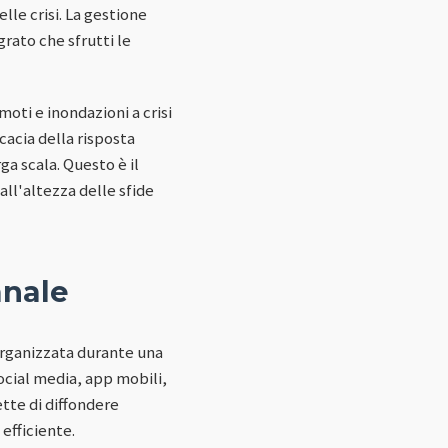
lle crisi. La gestione
rato che sfrutti le
oti e inondazioni a crisi
cacia della risposta
ga scala. Questo è il
ll'altezza delle sfide
anale
organizzata durante una
social media, app mobili,
ette di diffondere
efficiente.