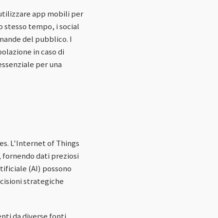
tilizzare app mobili per
lo stesso tempo, i social
mande del pubblico. I
olazione in caso di
 essenziale per una
es. L'Internet of Things
, fornendo dati preziosi
tificiale (AI) possono
cisioni strategiche
nti da diverse fonti,