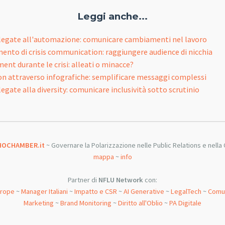
Leggi anche...
i legate all'automazione: comunicare cambiamenti nel lavoro
nto di crisis communication: raggiungere audience di nicchia
nt durante le crisi: alleati o minacce?
n attraverso infografiche: semplificare messaggi complessi
 legate alla diversity: comunicare inclusività sotto scrutinio
HOCHAMBER.it
~ Governare la Polarizzazione nelle Public Relations e nella C
mappa
~
info
Partner di
NFLU Network
con:
urope
~
Manager Italiani
~
Impatto e CSR
~
AI Generative
~
LegalTech
~
Comun
Marketing
~
Brand Monitoring
~
Diritto all'Oblio
~
PA Digitale