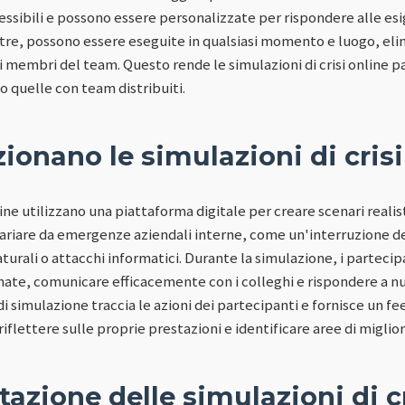
essibili e possono essere personalizzate per rispondere alle es
ltre, possono essere eseguite in qualsiasi momento e luogo, eli
 i membri del team. Questo rende le simulazioni di crisi online p
 o quelle con team distribuiti.
onano le simulazioni di crisi
line utilizzano una piattaforma digitale per creare scenari realis
ariare da emergenze aziendali interne, come un'interruzione del 
aturali o attacchi informatici. Durante la simulazione, i partec
inate, comunicare efficacemente con i colleghi e rispondere a n
di simulazione traccia le azioni dei partecipanti e fornisce un 
iflettere sulle proprie prestazioni e identificare aree di migli
zione delle simulazioni di cr