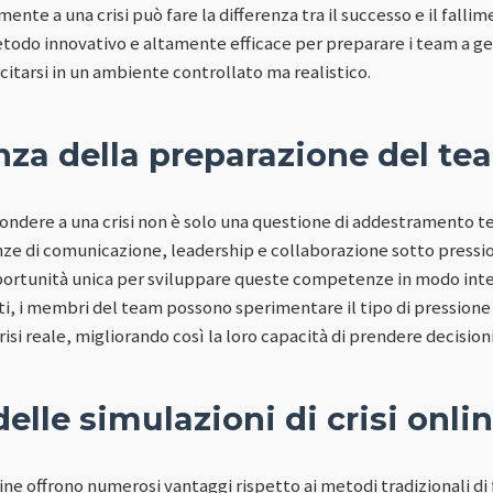
nte a una crisi può fare la differenza tra il successo e il fallim
etodo innovativo e altamente efficace per preparare i team a ges
itarsi in un ambiente controllato ma realistico.
nza della preparazione del te
ondere a una crisi non è solo una questione di addestramento te
e di comunicazione, leadership e collaborazione sotto pressione
portunità unica per sviluppare queste competenze in modo inte
ati, i membri del team possono sperimentare il tipo di pressione
isi reale, migliorando così la loro capacità di prendere decision
elle simulazioni di crisi onli
nline offrono numerosi vantaggi rispetto ai metodi tradizionali di