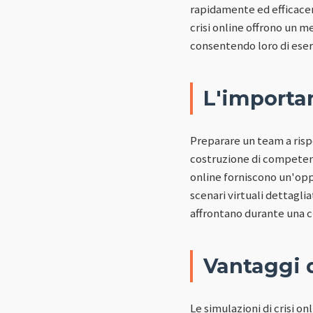
rapidamente ed efficaceme
crisi online offrono un m
consentendo loro di eserc
L'importa
Preparare un team a risp
costruzione di competenz
online forniscono un'op
scenari virtuali dettagli
affrontano durante una cr
Vantaggi d
Le simulazioni di crisi o