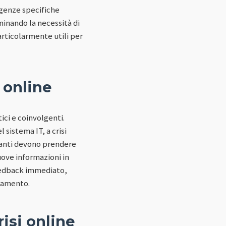
igenze specifiche
minando la necessità di
articolarmente utili per
 online
tici e coinvolgenti.
sistema IT, a crisi
ipanti devono prendere
uove informazioni in
feedback immediato,
oramento.
isi online