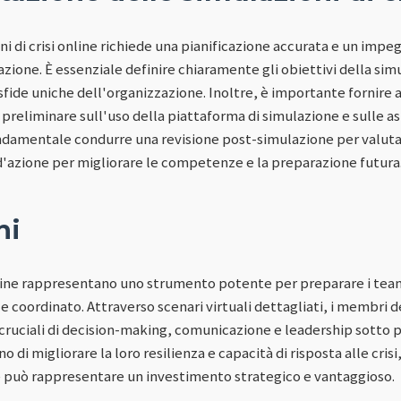
 di crisi online richiede una pianificazione accurata e un impe
zione. È essenziale definire chiaramente gli obiettivi della sim
 sfide uniche dell'organizzazione. Inoltre, è importante fornire 
reliminare sull'uso della piattaforma di simulazione e sulle as
ondamentale condurre una revisione post-simulazione per valutar
d'azione per migliorare le competenze e la preparazione futura
ni
online rappresentano uno strumento potente per preparare i team
 e coordinato. Attraverso scenari virtuali dettagliati, i membri
uciali di decision-making, comunicazione e leadership sotto p
o di migliorare la loro resilienza e capacità di risposta alle cri
ine può rappresentare un investimento strategico e vantaggioso.