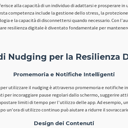
riferisce alla capacità di un individuo di adattarsi e prosperare in
sta competenza include la gestione dello stress, la protezione d
ogia e la capacità di disconnettersi quando necessario. Con l
pare resilienza digitale è diventato fondamentale per mantener
di Nudging per la Resilienza D
Promemoria e Notifiche Intelligenti
 per utilizzare il nudging è attraverso promemoria e notifiche in
i per incoraggiare pause regolari dallo schermo, suggerire atti
impostare limiti di tempo per l'utilizzo delle app. Ad esempio, u
o un'ora di utilizzo continuo può aiutare a ridurre il sovraccaric
Design dei Contenuti