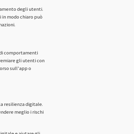
tamento degli utenti.
ni in modo chiaro può
mazioni.
e di comportamenti
remiare gli utenti con
orso sull'app o
 resilienza digitale.
endere meglio i rischi
gitale e aiutare gli