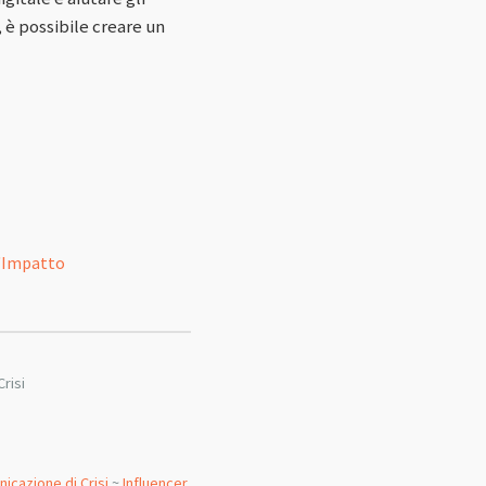
 è possibile creare un
l'Impatto
risi
icazione di Crisi
~
Influencer