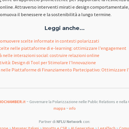
s online. Attraverso interventi mirati e design comportamentale,
omuova il benessere e la sostenibilità a lungo termine.
Leggi anche...
romuovere scelte informate in contesti polarizzati
scelte nelle piattaforme di e-learning: ottimizzare l'engagement
à nelle interazioni social: costruire relazioni online
ività: Design di Tool per Stimolare l'Innovazione
 nelle Piattaforme di Finanziamento Partecipativo: Ottimizzare 
HOCHAMBER.it
~ Governare la Polarizzazione nelle Public Relations e nella C
mappa
~
info
Partner di
NFLU Network
con:
urope
~
Manager Italiani
~
Impatto e CSR
~
AI Generative
~
LegalTech
~
Comun