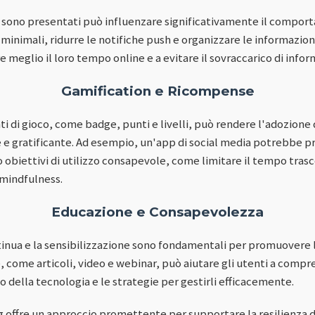
ti sono presentati può influenzare significativamente il compor
e minimali, ridurre le notifiche push e organizzare le informazio
re meglio il loro tempo online e a evitare il sovraccarico di infor
Gamification e Ricompense
ti di gioco, come badge, punti e livelli, può rendere l'adozion
e e gratificante. Ad esempio, un'app di social media potrebbe p
 obiettivi di utilizzo consapevole, come limitare il tempo trasc
 mindfulness.
Educazione e Consapevolezza
inua e la sensibilizzazione sono fondamentali per promuovere la
, come articoli, video e webinar, può aiutare gli utenti a compr
vo della tecnologia e le strategie per gestirli efficacemente.
g offre un approccio promettente per supportare la resilienza di